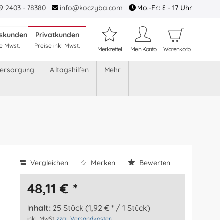
9 2403 - 78380
info@koczyba.com
Mo.-Fr.: 8 - 17 Uhr
tskunden
Privatkunden
e Mwst.
Preise inkl Mwst.
Merkzettel
Mein Konto
Warenkorb
versorgung
Alltagshilfen
Mehr
Vergleichen
Merken
Bewerten
48,11 € *
Inhalt:
25 Stück (1,92 € * / 1 Stück)
inkl. MwSt.
zzgl. Versandkosten