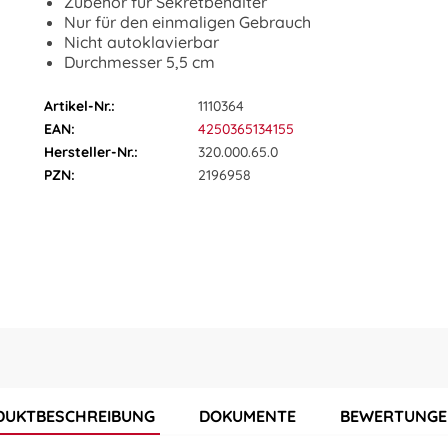
Zubehör für Sekretbehälter
Nur für den einmaligen Gebrauch
Nicht autoklavierbar
Durchmesser 5,5 cm
Artikel-Nr.:
1110364
EAN:
4250365134155
Hersteller-Nr.:
320.000.65.0
PZN:
2196958
DUKTBESCHREIBUNG
DOKUMENTE
BEWERTUNG