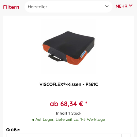
MEHR
Filtern
Hersteller
SOFTLINE-Schaum GmbH & Co. KG
Passend für Modell:
SYST AM SAS
Eurochair
Diagnose
Litec 2G
Druckempfindlichkeit
Sofort lieferbar
Meyra Budget
Meyra Format
Preis
Netti 4U CE Plus
Netti 4U Comfort CE
Parix 2
VISCOFLEX®-Kissen - P361C
von
bis
68,34 €
120,00 €
Travelite
ab 68,34 € *
Inhalt
1 Stück
Auf Lager, Lieferzeit ca. 1-3 Werktage
Größe: