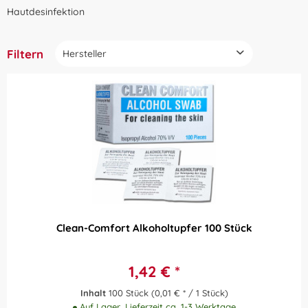
Hautdesinfektion
Filtern
Hersteller
AMPri Handelsgesellschaft mbH
Preis
B.Braun Deutschland GmbH & Co.KG
Sofort lieferbar
Paul Hartmann AG
von
bis
1,42 €
13,17 €
Schülke & Mayr GmbH
Clean-Comfort Alkoholtupfer 100 Stück
1,42 € *
Inhalt
100 Stück
(0,01 € * / 1 Stück)
Auf Lager, Lieferzeit ca. 1-3 Werktage