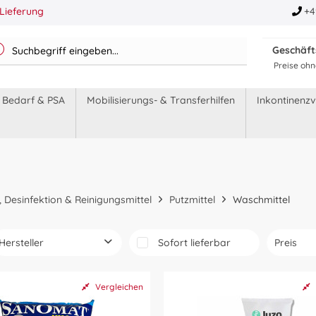
Lieferung
+4
Geschäf
Preise ohn
r Bedarf & PSA
Mobilisierungs- & Transferhilfen
Inkontinenz
 Desinfektion & Reinigungsmittel
Putzmittel
Waschmittel
Hersteller
Sofort lieferbar
Preis
Arnoldi
vo
Vergleichen
Julius Zorn GmbH