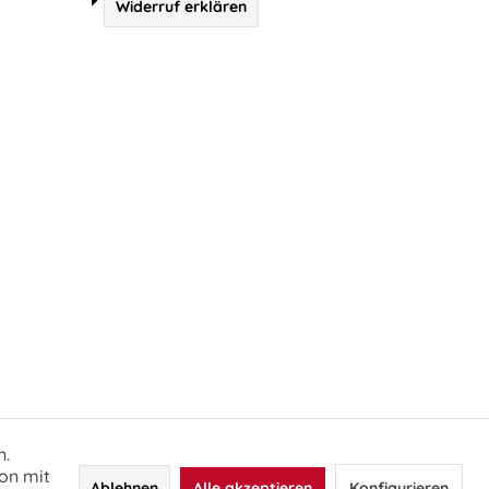
Widerruf erklären
n.
on mit
Ablehnen
Alle akzeptieren
Konfigurieren