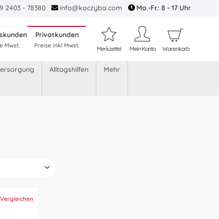
9 2403 - 78380
info@koczyba.com
Mo.-Fr.: 8 - 17 Uhr
tskunden
Privatkunden
e Mwst.
Preise inkl Mwst.
Merkzettel
Mein Konto
Warenkorb
versorgung
Alltagshilfen
Mehr
n
bis
Vergleichen
8,75 €
91,61 €