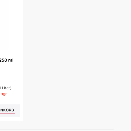
250 ml
1 Liter)
tage
ENKORB