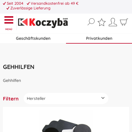
Seit 2004
Versandkostenfrei ab 49 €
Zuverlässige Lieferung
MENÜ
Geschäftskunden
Privatkunden
GEHHILFEN
Gehhilfen
Filtern
Hersteller
Antar Medizin GmbH
Sofort lieferbar
DRIVE MEDICAL GMBH & CO. KG
Preis
REBOTEC Rehabilitationsmittel GmbH