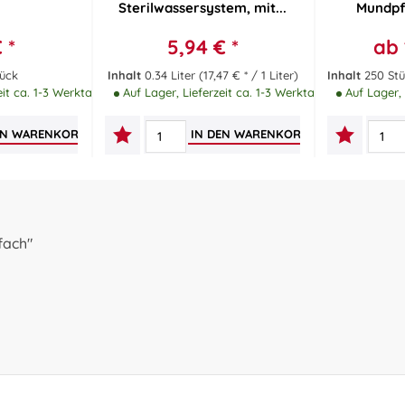
Sterilwassersystem, mit...
Mundpf
 *
5,94 € *
ab 
tück
Inhalt
0.34 Liter
(17,47 € * / 1 Liter)
Inhalt
250 St
eit ca. 1-3 Werktage
Auf Lager, Lieferzeit ca. 1-3 Werktage
Auf Lager, 
EN
WARENKORB
IN DEN
WARENKORB
fach"