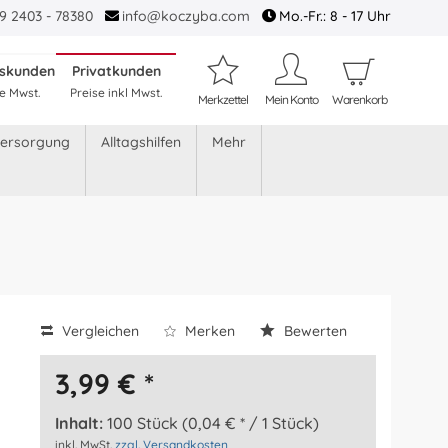
9 2403 - 78380
info@koczyba.com
Mo.-Fr.: 8 - 17 Uhr
tskunden
Privatkunden
e Mwst.
Preise inkl Mwst.
Merkzettel
Mein Konto
Warenkorb
versorgung
Alltagshilfen
Mehr
Vergleichen
Merken
Bewerten
3,99 € *
Inhalt:
100 Stück (0,04 € * / 1 Stück)
inkl. MwSt.
zzgl. Versandkosten