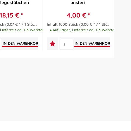
legestäbchen
unsteril
18,15 € *
4,00 € *
ück
(0,07 € * / 1 Stück)
Inhalt
1000 Stück
(0,00 € * / 1 Stück)
Inhal
Lieferzeit ca. 1-3 Werktage
Auf Lager, Lieferzeit ca. 1-3 Werktage
Auf 
IN DEN
WARENKORB
IN DEN
WARENKORB